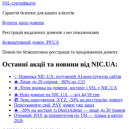
SSL-сертифікати
Гарантія безпеки для ваших клієнтів
Купити дроп-домени
Реєстрація видалених доменів з seo показниками
Безкоштовний домен .PP.UA
Повністю безкоштовна реєстрація та продовження домену
Останні акції та новини від NIC.UA:
✨ Новинка NIC.UA: потужний AI-конструктор сайтів
🔥 Лише до 20 серпня: −80% на .CO
☀️ Літня знижка на домени, хостинг і SSL у NIC.UA
🔥 Нові домени на NIC.UA — від 44,59 грн
🎁 День народження .XYZ: -50% на реєстрацію домену
Передзамовте свій .PAY домен уже зараз
🔥 –30% на хостинг із DirectAdmin — лише до 20 травня
Отримай .PAY за пріоритетом по ТМ — тільки в квітні
2026